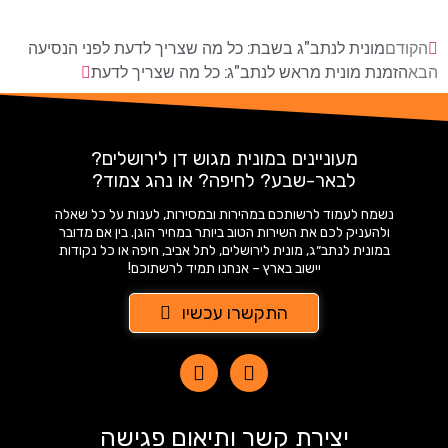
הקודם
מונית לנתב"ג בשבת: כל מה שצריך לדעת לפני הנסיעה
הבא
הזמנת מונית מראש לנתב"ג: כל מה שצריך לדעת
מעוניינים במונית מגוש דן לירושלים?
לבאר-שבע? לחיפה? או נהג צמוד?
נשמח לעמוד לרשותכם במהירות ובמסירות, לענות על כל שאלה
ולהעניק לכם את השירות הטוב ביותר במחיר הוגן. בין אם מדובר
במונית לנתב״ג, מונית לירושלים, לתל אביב, חיפה או כל נקודות
יישוב בארץ – אנחנו תמיד לרשתוכם!
התקשרו עכשיו
יצירת קשר ותיאום פגישה