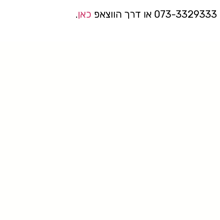
פ
כאן
.