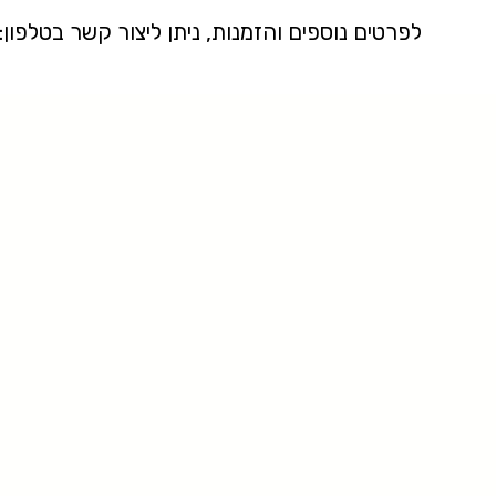
לפרטים נוספים והזמנות, ניתן ליצור קשר בטלפון: 073-3329333 או דרך הווצא