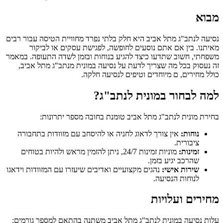
מבוא
נסיעה לנתב"ג מתל אביב היא חלק בלתי נפרד מחוויית הטיסה עבור רבים
מאיתנו. בין אם אתם נוסעים לחופשה, לפגישת עסקים או לביקור
משפחתי, חשוב שתדעו כיצד להגיע בנוחות ובזמן לשדה התעופה. במאמר
זה נעסוק בכל מה שצריך לדעת על נסיעה במונית מנתב"ג מתל אביב,
כולל מחירים, ם מיוחדים וטיפים לנסיעה חלקה.
למה לבחור במונית לנתב"ג?
בחירת מונית לנתב"ג מתל אביב טומנת בחובה מספר יתרונות:
נוחות:
אין צורך לדאוג לחניה או להיסחב עם מזוודות בתחבורה
ציבורית.
זמינות:
מוניות זמינות 24/7, ניתן להזמין מראש ולהיות בטוחים
שהרכב יגיע בזמן.
שירות אישי:
נהגים מקצועיים ואדיבים שיעזרו עם המזוודות וידאגו
לנוחות הנסיעה.
מחירים ועלויות
עלות נסיעה במונית לנתב"ג מתל אביב משתנה בהתאם למספר גורמים: