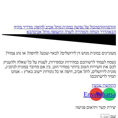
קודם
הקודם
הכול על נסיעה במונית מתל אביב לחיפה: מדריך מקיף
הבא
הדרך הנוחה והמהירה לשדה התעופה מתל אביב
הבא
מעוניינים במונית מגוש דן לירושלים? לבאר-שבע? לחיפה? או נהג צמוד?
נשמח לעמוד לרשותכם במהירות ובמסירות, לענות על כל שאלה ולהעניק
לכם את השירות הטוב ביותר במחיר הוגן. בין אם מדובר במונית לנתב״ג,
מונית לירושלים, לתל אביב, חיפה או כל נקודות יישוב בארץ – אנחנו
תמיד לרשתוכם!
התקשרו עכשיו
Envelope
Whatsa
יצירת קשר ותיאום פגישה
שם