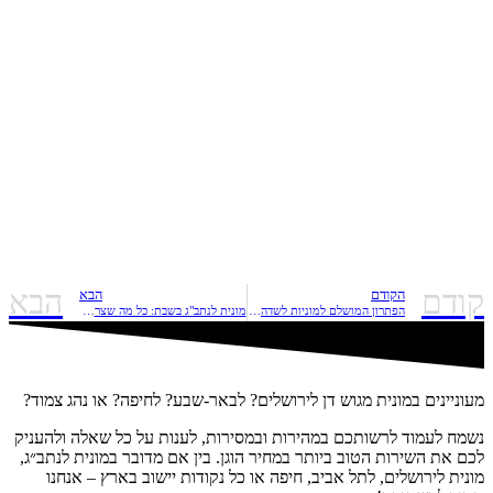
קודם
הבא
הקודם
הבא
הפתרון המושלם למוניות לשדה התעופה: כל מה שצריך לדעת
מונית לנתב"ג בשבת: כל מה שצריך לדעת
מעוניינים במונית מגוש דן לירושלים? לבאר-שבע? לחיפה? או נהג צמוד?
נשמח לעמוד לרשותכם במהירות ובמסירות, לענות על כל שאלה ולהעניק
לכם את השירות הטוב ביותר במחיר הוגן. בין אם מדובר במונית לנתב״ג,
מונית לירושלים, לתל אביב, חיפה או כל נקודות יישוב בארץ – אנחנו