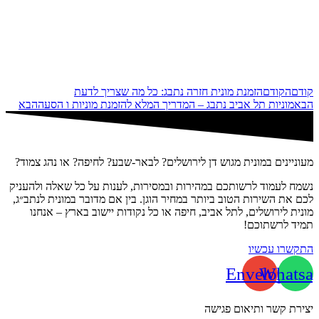
קודם
הקודם
הזמנת מונית חזרה נתבג: כל מה שצריך לדעת
הבא
מוניות תל אביב נתבג – המדריך המלא להזמנת מוניות ו הסעה
הבא
מעוניינים במונית מגוש דן לירושלים? לבאר-שבע? לחיפה? או נהג צמוד?
נשמח לעמוד לרשותכם במהירות ובמסירות, לענות על כל שאלה ולהעניק
לכם את השירות הטוב ביותר במחיר הוגן. בין אם מדובר במונית לנתב״ג,
מונית לירושלים, לתל אביב, חיפה או כל נקודות יישוב בארץ – אנחנו
תמיד לרשתוכם!
התקשרו עכשיו
Envelope
Whatsa
יצירת קשר ותיאום פגישה