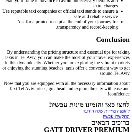
Plan your route in advance to avoid unnecessary detours and
extra charges.
Use reputable taxi companies or official taxi stands to ensure a
safe and reliable service.
Ask for a printed receipt at the end of your journey for
transparency and record-keeping.
Conclusion
By understanding the pricing structure and essential tips for taking
taxis in Tel Aviv, you can make the most of your travel experiences
in this dynamic city. Whether you are exploring the vibrant markets
or enjoying the stunning beaches, taxis offer a convenient way to get
around Tel Aviv.
Now that you are equipped with all the necessary information about
Taxi Tel Aviv prices, go ahead and explore the city with ease and
confidence!
לחצו כאן והזמינו מונית עכשיו!
להזמנה מיידית שלח הודעה
התקשרו עכשיו
ברוכים הבאים
GATT DRIVER PREMIUM