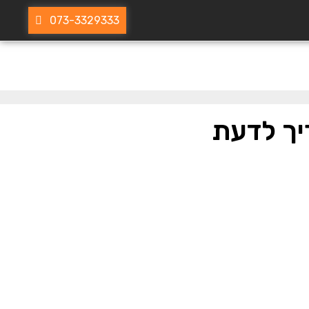
073-3329333
יך לדעת