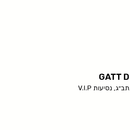
GATT D
ג, נסיעות V.I.P