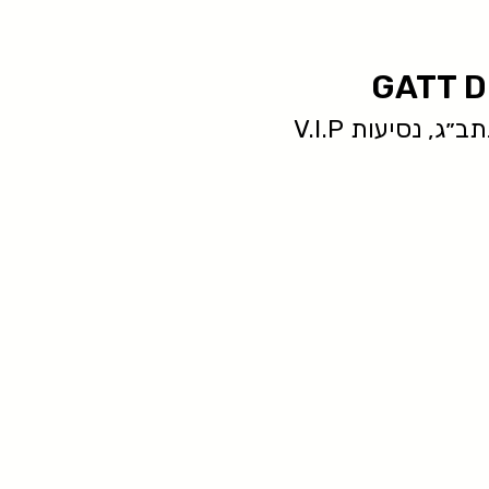
GATT D
ג, נסיעות V.I.P