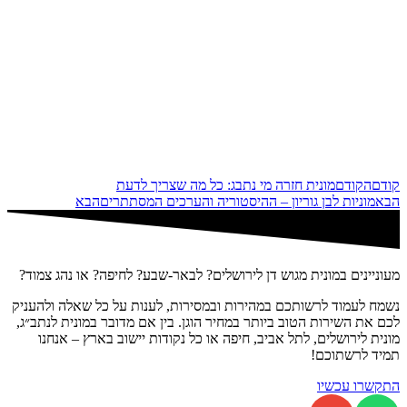
קודם
הקודם
מונית חזרה מי נתבג: כל מה שצריך לדעת
הבא
מוניות לבן גוריון – ההיסטוריה והערכים המסתתרים
הבא
מעוניינים במונית מגוש דן לירושלים? לבאר-שבע? לחיפה? או נהג צמוד?
נשמח לעמוד לרשותכם במהירות ובמסירות, לענות על כל שאלה ולהעניק
לכם את השירות הטוב ביותר במחיר הוגן. בין אם מדובר במונית לנתב״ג,
מונית לירושלים, לתל אביב, חיפה או כל נקודות יישוב בארץ – אנחנו
תמיד לרשתוכם!
התקשרו עכשיו