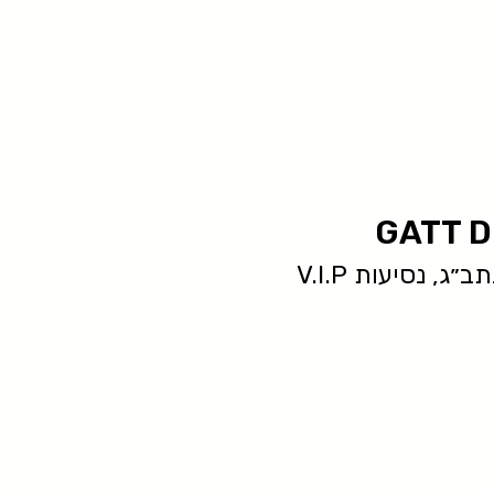
GATT D
ג, נסיעות V.I.P