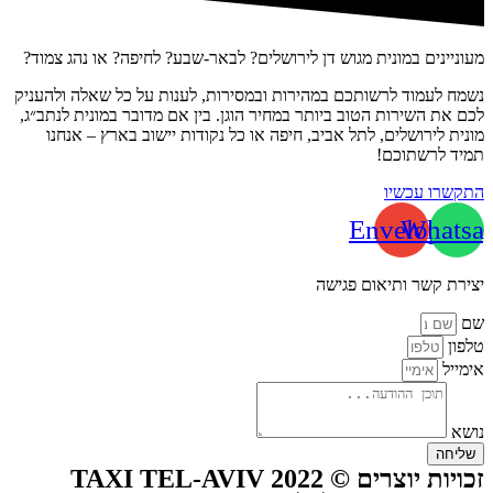
מעוניינים במונית מגוש דן לירושלים? לבאר-שבע? לחיפה? או נהג צמוד?
נשמח לעמוד לרשותכם במהירות ובמסירות, לענות על כל שאלה ולהעניק
לכם את השירות הטוב ביותר במחיר הוגן. בין אם מדובר במונית לנתב״ג,
מונית לירושלים, לתל אביב, חיפה או כל נקודות יישוב בארץ – אנחנו
תמיד לרשתוכם!
התקשרו עכשיו
Envelope
Whatsa
יצירת קשר ותיאום פגישה
שם
טלפון
אימייל
נושא
שליחה
זכויות יוצרים © TAXI TEL-AVIV 2022