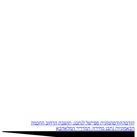
קודם
הקודם
המונית ספיישל לנתבג: תושבת הרחוב החכמה
הבא
מוניות נתבג מחירון: המדריך המלא
הבא