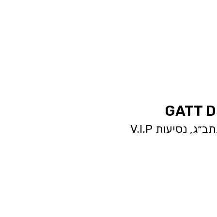
GATT D
ג, נסיעות V.I.P