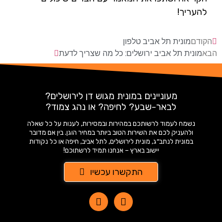
להעריך!
הקודם
מונית תל אביב טלפון
הבא
מונית תל אביב ירושלים: כל מה שצריך לדעת
מעוניינים במונית מגוש דן לירושלים?
לבאר-שבע? לחיפה? או נהג צמוד?
נשמח לעמוד לרשותכם במהירות ובמסירות, לענות על כל שאלה
ולהעניק לכם את השירות הטוב ביותר במחיר הוגן. בין אם מדובר
במונית לנתב״ג, מונית לירושלים, לתל אביב, חיפה או כל נקודות
יישוב בארץ – אנחנו תמיד לרשתוכם!
התקשרו עכשיו