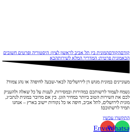
קודם
הקודם
המונית בין תל אביב לראשון לציון: היסטוריה ופרטים חשובים
הבא
מונית פרטית: המדריך המלא לשירות
הבא
מעוניינים במונית מגוש דן לירושלים? לבאר-שבע? לחיפה? או נהג צמוד?
נשמח לעמוד לרשותכם במהירות ובמסירות, לענות על כל שאלה ולהעניק
לכם את השירות הטוב ביותר במחיר הוגן. בין אם מדובר במונית לנתב״ג,
מונית לירושלים, לתל אביב, חיפה או כל נקודות יישוב בארץ – אנחנו
תמיד לרשתוכם!
התקשרו עכשיו
Envelope
Whatsa