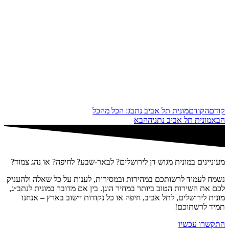
קודם
הקודם
מונית תל אביב נתבג: הכל מהכל
הבא
מונית תל אביב נתניה
הבא
מעוניינים במונית מגוש דן לירושלים? לבאר-שבע? לחיפה? או נהג צמוד?
נשמח לעמוד לרשותכם במהירות ובמסירות, לענות על כל שאלה ולהעניק
לכם את השירות הטוב ביותר במחיר הוגן. בין אם מדובר במונית לנתב״ג,
מונית לירושלים, לתל אביב, חיפה או כל נקודות יישוב בארץ – אנחנו
תמיד לרשתוכם!
התקשרו עכשיו