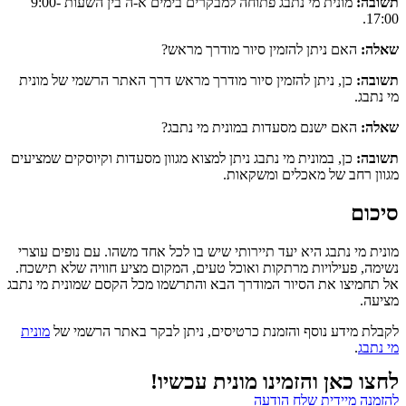
תשובה:
מונית מי נתבג פתוחה למבקרים בימים א-ה בין השעות 9:00-
17:00.
שאלה:
האם ניתן להזמין סיור מודרך מראש?
תשובה:
כן, ניתן להזמין סיור מודרך מראש דרך האתר הרשמי של מונית
מי נתבג.
שאלה:
האם ישנם מסעדות במונית מי נתבג?
תשובה:
כן, במונית מי נתבג ניתן למצוא מגוון מסעדות וקיוסקים שמציעים
מגוון רחב של מאכלים ומשקאות.
סיכום
מונית מי נתבג היא יעד תיירותי שיש בו לכל אחד משהו. עם נופים עוצרי
נשימה, פעילויות מרתקות ואוכל טעים, המקום מציע חוויה שלא תישכח.
אל תחמיצו את הסיור המודרך הבא והתרשמו מכל הקסם שמונית מי נתבג
מציעה.
לקבלת מידע נוסף והזמנת כרטיסים, ניתן לבקר באתר הרשמי של
מונית
מי נתבג
.
לחצו כאן והזמינו מונית עכשיו!
להזמנה מיידית שלח הודעה