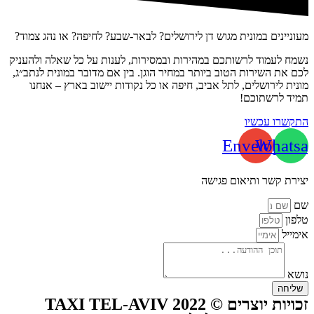
מעוניינים במונית מגוש דן לירושלים? לבאר-שבע? לחיפה? או נהג צמוד?
נשמח לעמוד לרשותכם במהירות ובמסירות, לענות על כל שאלה ולהעניק
לכם את השירות הטוב ביותר במחיר הוגן. בין אם מדובר במונית לנתב״ג,
מונית לירושלים, לתל אביב, חיפה או כל נקודות יישוב בארץ – אנחנו
תמיד לרשתוכם!
התקשרו עכשיו
Envelope
Whatsa
יצירת קשר ותיאום פגישה
שם
טלפון
אימייל
נושא
שליחה
זכויות יוצרים © TAXI TEL-AVIV 2022