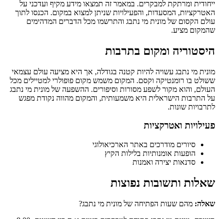
ייחודית ומרתקת למבקרים. במאמר זה תמצאו מידע מקיף ועדכני על
האטרקציות, המסעדות, והפעילויות שניתן למצוא במקום. הכנסו לתוך
עולם הקסום של מונית מי נתבג והתרשמו מכל הדברים המדהימים
שהמקום מציע.
היסטוריה ומקום בתרבות
מונית מי נתבג עשויה להיות קטנה בגודלה, אך היא מציעה עולם עצמאי
ששולט בו רומנטיקה וקסם. המקום משמש מקום פופולרי למטיילים מכל
העולם, והוא מקור לשפע מסורות וסיפורים. ההשפעה של מונית מי נתבג
על התרבות הישראלית היא משמעותית, והמקום מהווה נקודת מפגש
לתרבויות שונות.
פעילויות ואטרקציות
סיורים מודרכים באתר הארכיאולוגי
הופעות אומנותיות בלילות הקיץ
סדנאות יצירה ואמנות
שאלות ותשובות נפוצות
שאלה:
מהם שעות הפתיחה של מונית מי נתבג?