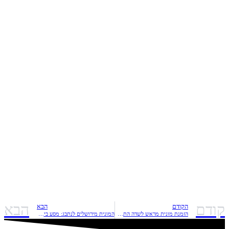
קודם
הבא
הקודם
הבא
הזמנת מונית מראש לשדה התעופה
המונית מירושלים לנתבג: מסע בין העבר להווה