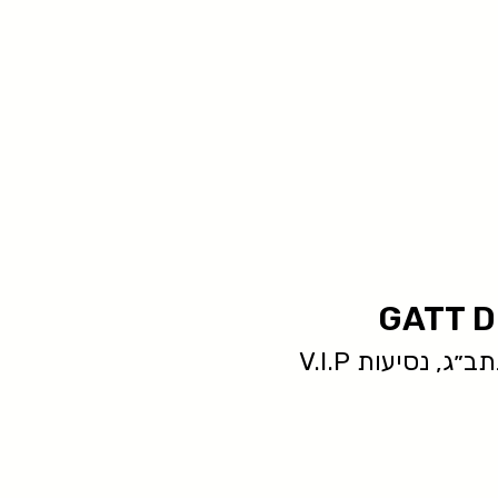
GATT D
ג, נסיעות V.I.P