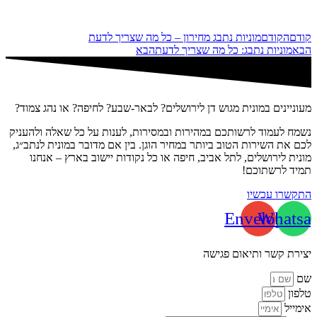
קודם
הקודם
מוניות נתבג מחירון – כל מה שצריך לדעת
הבא
מוניות נתבג: כל מה שצריך לדעת
הבא
מעוניינים במונית מגוש דן לירושלים? לבאר-שבע? לחיפה? או נהג צמוד?
נשמח לעמוד לרשותכם במהירות ובמסירות, לענות על כל שאלה ולהעניק
לכם את השירות הטוב ביותר במחיר הוגן. בין אם מדובר במונית לנתב״ג,
מונית לירושלים, לתל אביב, חיפה או כל נקודות יישוב בארץ – אנחנו
תמיד לרשתוכם!
התקשרו עכשיו
Envelope
Whatsa
יצירת קשר ותיאום פגישה
שם
טלפון
אימייל