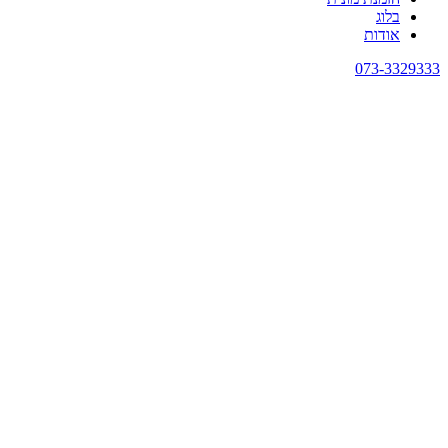
בלוג
אודות
073-3329333