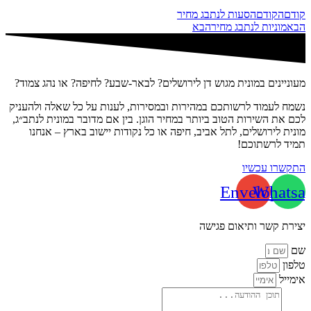
קודם
הקודם
הסעות לנתבג מחיר
הבא
מוניות לנתבג מחיר
הבא
מעוניינים במונית מגוש דן לירושלים? לבאר-שבע? לחיפה? או נהג צמוד?
נשמח לעמוד לרשותכם במהירות ובמסירות, לענות על כל שאלה ולהעניק
לכם את השירות הטוב ביותר במחיר הוגן. בין אם מדובר במונית לנתב״ג,
מונית לירושלים, לתל אביב, חיפה או כל נקודות יישוב בארץ – אנחנו
תמיד לרשתוכם!
התקשרו עכשיו
Envelope
Whatsa
יצירת קשר ותיאום פגישה
שם
טלפון
אימייל