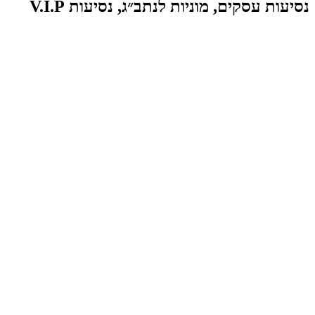
נסיעות עסקים, מוניות לנתב״ג, נסיעות V.I.P