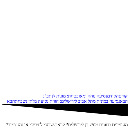
קודם
הקודם
נסיעה נוחה ומאובטחת: מונית לנתב"ג
הבא
נסיעה במונית מתל אביב לירושלים: חווית נסיעה בלתי נשכחת
הבא
מעוניינים במונית מגוש דן לירושלים? לבאר-שבע? לחיפה? או נהג צמוד?