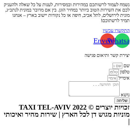
נשמח לעמוד לרשותכם במהירות ובמסירות, לענות על כל שאלה ולהעניק
לכם את השירות הטוב ביותר במחיר הוגן. בין אם מדובר במונית לנתב״ג,
מונית לירושלים, לתל אביב, חיפה או כל נקודות יישוב בארץ – אנחנו
תמיד לרשתוכם!
התקשרו עכשיו
Envelope
Whatsa
יצירת קשר ותיאום פגישה
שם
טלפון
אימייל
נושא
שליחה
זכויות יוצרים © TAXI TEL-AVIV 2022
מוניות מגוש דן לכל הארץ | שירות מהיר ואיכותי
|