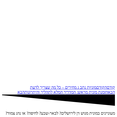
קודם
הקודם
מוניות נתב ג מחירים – כל מה שצריך לדעת
הבא
הזמנת מונית מראש: המדריך המלא לתהליך והיתרונות
הבא
מעוניינים במונית מגוש דן לירושלים? לבאר-שבע? לחיפה? או נהג צמוד?