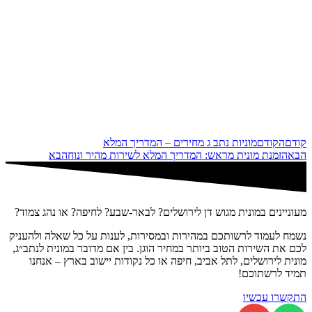
קודם
הקודם
מוניות נתב ג מחירים – המדריך המלא
הבא
הזמנת מונית מראש: המדריך המלא לשירות מהיר ונוח
הבא
מעוניינים במונית מגוש דן לירושלים? לבאר-שבע? לחיפה? או נהג צמוד?
נשמח לעמוד לרשותכם במהירות ובמסירות, לענות על כל שאלה ולהעניק
לכם את השירות הטוב ביותר במחיר הוגן. בין אם מדובר במונית לנתב״ג,
מונית לירושלים, לתל אביב, חיפה או כל נקודות יישוב בארץ – אנחנו
תמיד לרשתוכם!
התקשרו עכשיו