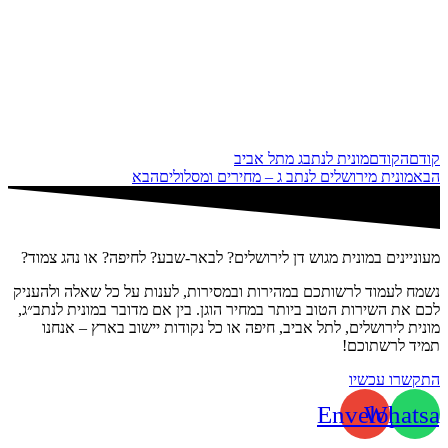
קודם
הקודם
מונית לנתבג מתל אביב
הבא
מונית מירושלים לנתב ג – מחירים ומסלולים
הבא
מעוניינים במונית מגוש דן לירושלים? לבאר-שבע? לחיפה? או נהג צמוד?
נשמח לעמוד לרשותכם במהירות ובמסירות, לענות על כל שאלה ולהעניק
לכם את השירות הטוב ביותר במחיר הוגן. בין אם מדובר במונית לנתב״ג,
מונית לירושלים, לתל אביב, חיפה או כל נקודות יישוב בארץ – אנחנו
תמיד לרשתוכם!
התקשרו עכשיו
Envelope
Whatsa