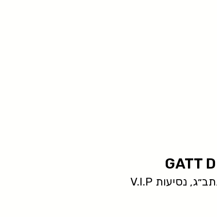
GATT D
ג, נסיעות V.I.P