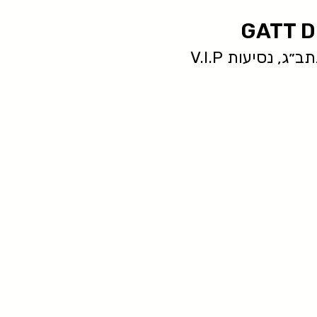
GATT D
ג, נסיעות V.I.P