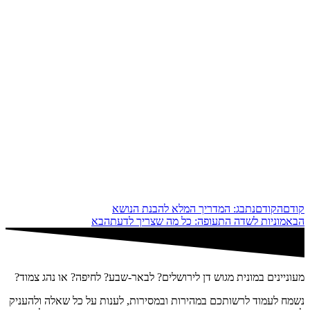
קודם
הקודם
נתבג: המדריך המלא להבנת הנושא
הבא
מוניות לשדה התעופה: כל מה שצריך לדעת
הבא
מעוניינים במונית מגוש דן לירושלים? לבאר-שבע? לחיפה? או נהג צמוד?
נשמח לעמוד לרשותכם במהירות ובמסירות, לענות על כל שאלה ולהעניק