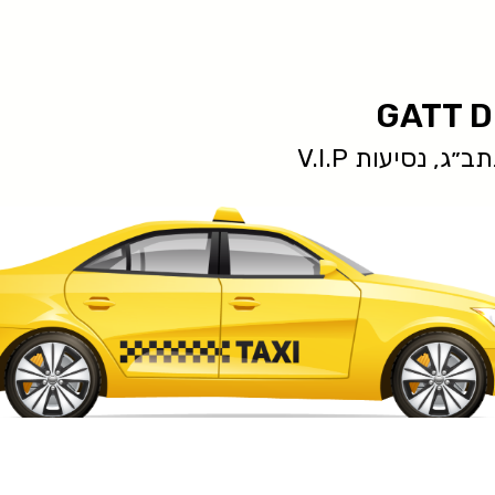
GATT D
ג, נסיעות V.I.P