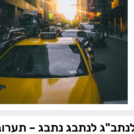
לנתב"ג לנתבג נתבג – תערובת