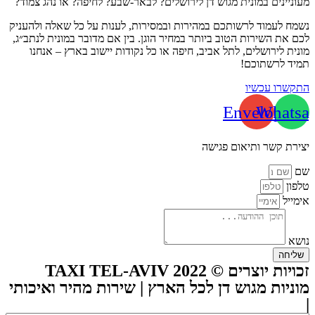
מעוניינים במונית מגוש דן לירושלים? לבאר-שבע? לחיפה? או נהג צמוד?
נשמח לעמוד לרשותכם במהירות ובמסירות, לענות על כל שאלה ולהעניק
לכם את השירות הטוב ביותר במחיר הוגן. בין אם מדובר במונית לנתב״ג,
מונית לירושלים, לתל אביב, חיפה או כל נקודות יישוב בארץ – אנחנו
תמיד לרשתוכם!
התקשרו עכשיו
Envelope
Whatsa
יצירת קשר ותיאום פגישה
שם
טלפון
אימייל
נושא
שליחה
זכויות יוצרים © TAXI TEL-AVIV 2022
מוניות מגוש דן לכל הארץ | שירות מהיר ואיכותי
|