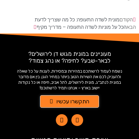
"`
הקודם
מונית לשדה התעופה: כל מה שצריך לדעת
הבא
הכל על מוניות לשדה התעופה – מדריך מקיף
מעוניינים במונית מגוש דן לירושלים?
לבאר-שבע? לחיפה? או נהג צמוד?
נשמח לעמוד לרשותכם במהירות ובמסירות, לענות על כל שאלה
ולהעניק לכם את השירות הטוב ביותר במחיר הוגן. בין אם מדובר
במונית לנתב״ג, מונית לירושלים, לתל אביב, חיפה או כל נקודות
יישוב בארץ – אנחנו תמיד לרשתוכם!
התקשרו עכשיו