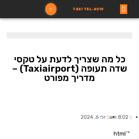
TAXI TEL-AVIV
עמוד ראשי
הזמנת מונית
כל מה שצריך לדעת על טקסי
שדה תעופה (Taxiairport) –
מדריך מפורט
8:02 am
יולי 6, 2024
"`html