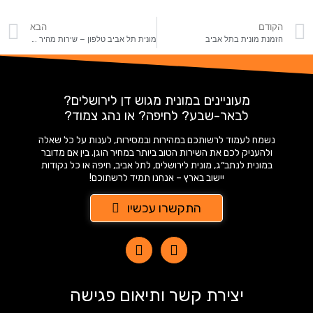
הקודם
הבא
הזמנת מונית בתל אביב
מונית תל אביב טלפון – שירות מהיר ונוח
מעוניינים במונית מגוש דן לירושלים?
לבאר-שבע? לחיפה? או נהג צמוד?
נשמח לעמוד לרשותכם במהירות ובמסירות, לענות על כל שאלה
ולהעניק לכם את השירות הטוב ביותר במחיר הוגן. בין אם מדובר
במונית לנתב״ג, מונית לירושלים, לתל אביב, חיפה או כל נקודות
יישוב בארץ – אנחנו תמיד לרשתוכם!
התקשרו עכשיו
יצירת קשר ותיאום פגישה