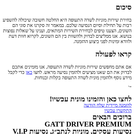
סיכום
בחירת שירות מוניות לשדה התעופה היא החלטה חשובה שיכולה להשפיע
רבות על תחילת וסיום הנסיעה שלכם. במאמר זה סקרנו את סוגי הם
השונים, הצענו טיפים לבחירת השירות המתאים, וענינו על שאלות נפוצות
בנושא. אנו ממליצים לבדוק ולהשוות בין הם השונים, לקרוא חוות דעת
ולוודא זמינות לפני ביצוע ההזמנה.
קראו לפעולה
אם אתם מחפשים שירות מוניות לשדה התעופה, אנו מזמינים אתכם
לבדוק את הם שאנו מציעים ולהזמין נסיעה מראש. לחצו
כאן
כדי לקבל
מידע נוסף ולהזמין מונית לשדה התעופה בקלות ובנוחות.
"`
לחצו כאן והזמינו מונית עכשיו!
להזמנה מיידית שלח הודעה
התקשרו עכשיו
ברוכים הבאים
GATT DRIVER PREMIUM
נסיעות עסקים, מוניות לנתב״ג, נסיעות V.I.P