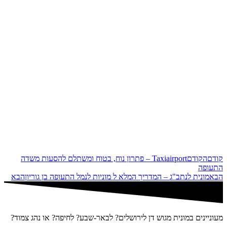
קודם
הקודם
Taxiairport – פתרון נוח, בטוח ומשתלם להסעות משדה
התעופה
הבא
מונית לנתב"ג – המדריך המלא ל מוניות לנמל התעופה בן גוריון
הבא
מעוניינים במונית מגוש דן לירושלים? לבאר-שבע? לחיפה? או נהג צמוד?