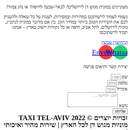
מעוניינים במונית מגוש דן לירושלים? לבאר-שבע? לחיפה? או נהג צמוד?
נשמח לעמוד לרשותכם במהירות ובמסירות, לענות על כל שאלה ולהעניק
לכם את השירות הטוב ביותר במחיר הוגן. בין אם מדובר במונית לנתב״ג,
מונית לירושלים, לתל אביב, חיפה או כל נקודות יישוב בארץ – אנחנו
תמיד לרשתוכם!
התקשרו עכשיו
Envelope
Whatsa
יצירת קשר ותיאום פגישה
שם
טלפון
אימייל
נושא
שליחה
זכויות יוצרים © TAXI TEL-AVIV 2022
מוניות מגוש דן לכל הארץ | שירות מהיר ואיכותי