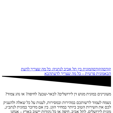
קודם
הקודם
המונית בין תל אביב לנתניה: כל מה שצריך לדעת
הבא
מונית פרטית – כל מה שצריך לדעת
הבא
מעוניינים במונית מגוש דן לירושלים? לבאר-שבע? לחיפה? או נהג צמוד?
נשמח לעמוד לרשותכם במהירות ובמסירות, לענות על כל שאלה ולהעניק
לכם את השירות הטוב ביותר במחיר הוגן. בין אם מדובר במונית לנתב״ג,
מונית לירושלים, לתל אביב, חיפה או כל נקודות יישוב בארץ – אנחנו