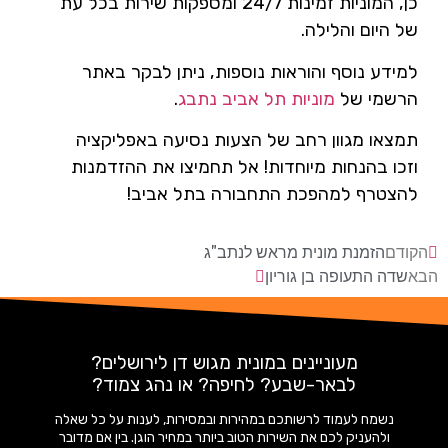
כן, המוניות זמינות 24/7 ומספקות שירות בכל עת
של היום והלילה.
למידע נוסף והוראות נוספות, ניתן לבקר באתר
הרשמי של
מוניות תל אביב נתבג
.
תמצאו מגוון רחב של הצעות נסיעה באפליקציה
וזכו בהנחות מיוחדות! אל תחמיצו את ההזדמנות
להצטרף למהפכת התחבורה בתל אביב!
הקודם
הזמנת מונית מראש לנתב"ג
הבא
שדה התעופה בן גוריון
מעוניינים במונית מגוש דן לירושלים?
לבאר-שבע? לחיפה? או נהג צמוד?
נשמח לעמוד לרשותכם במהירות ובמסירות, לענות על כל שאלה
ולהעניק לכם את השירות הטוב ביותר במחיר הוגן. בין אם מדובר