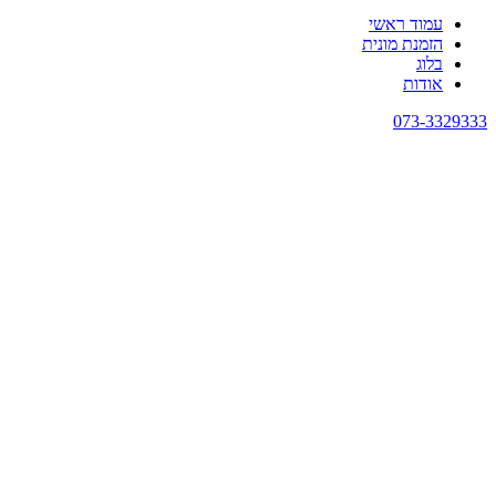
עמוד ראשי
הזמנת מונית
בלוג
אודות
073-3329333