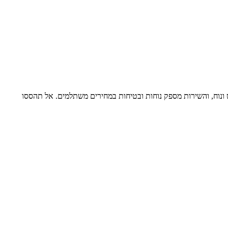
ש פשוט ונוח, והשירות מספק נוחות ובטיחות במחירים משתלמים. אל תהססו