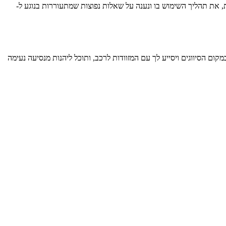
 השירות, את תהליך השימוש בו ונענה על שאלות נפוצות שמתעוררות בנוגע ל-
קפדת של Taxiairport או ישירות באתר הרשמי. הנהג יחכה לך במקום הסיווגים ויסייע לך עם המזוודות לרכב, ותוכל ליהנות מנסיעה נעימה