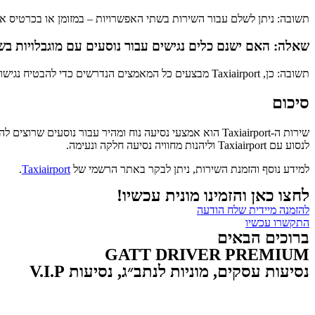
תשובה: ניתן לשלם עבור השירות בשתי האפשרויות – במזומן או בכרטיס א
שאלה: האם ישנם כלים נגישים עבור נוסעים עם מוגבלויות בשירות ה-port
תשובה: כן, Taxiairport מבצעים כל המאמצים הנדרשים כדי להבטיח נגישות ונוחות לנוסעים עם מוגבלויות, ומספקים כלים נגישים בכל רכב.
סיכום
שירות ה-Taxiairport הוא אמצעי נסיעה נוח ומהיר עבור 
לנסוע עם Taxiairport וליהנות מחוויה נסיעה חלקה ונעימה.
למידע נוסף והזמנת השירות, ניתן לבקר באתר הרשמי של
Taxiairport
.
לחצו כאן והזמינו מונית עכשיו!
להזמנה מיידית שלח הודעה
התקשרו עכשיו
ברוכים הבאים
GATT DRIVER PREMIUM
נסיעות עסקים, מוניות לנתב״ג, נסיעות V.I.P