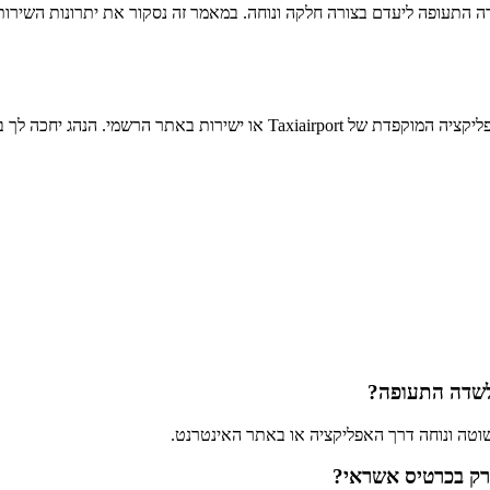
רוצים להגיע מהשדה התעופה ליעדם בצורה חלקה ונוחה. במאמר זה נסקור את יתרונות
כאשר אתה מגיע לשדה התעופה, תוכל להזמין מראש את השירות דרך האפליקציה המו
וטה ונוחה דרך האפליקציה או באתר האינטרנט.