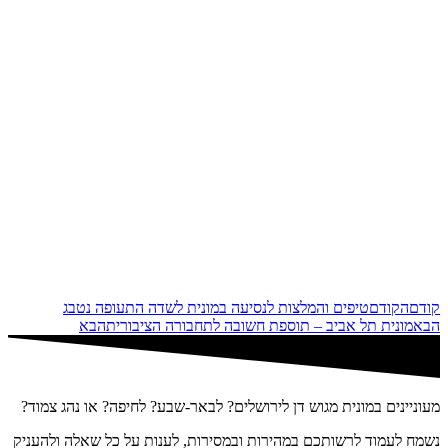
קודם
הקודם
טיפים והמלצות לנסיעה במונית לשדה התעופה נטבג
הבא
מונית תל אביב – תוספת חשובה לתחבורה הציבורית
הבא
מעוניינים במונית מגוש דן לירושלים? לבאר-שבע? לחיפה? או נהג צמוד?
נשמח לעמוד לרשותכם במהירות ובמסירות, לענות על כל שאלה ולהעניק