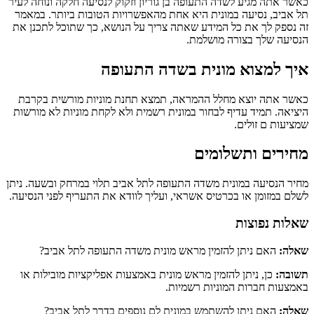
כאשר אתה מגיע לשדה התעופה בן גוריון וזקוק לנסיעה חלקה ונוחה לעיר
תל אביב, נסיעה במונית היא אחת מהאפשרויות הטובות ביותר. במאמר
זה נספק לך את כל המידע שאתה צריך על הנושא, כך שתוכל לתכנן את
הנסיעה שלך בצורה מושלמת.
איך למצוא מונית בשדה התעופה
כאשר אתה יוצא מחלל ההמראה, תמצא תחנת מוניות מורשית בקרבת
היציאה. תמיד עדיף לבחור במונית רשמית ולא לקחת מוניות לא מורשות
שמציעות ם זולים.
מחירים ותשלומים
מחיר הנסיעה במונית משדה התעופה לתל אביב תלוי במרחק ובשעה. ניתן
לשלם במזומן או בכרטיס אשראי, ועליך לוודא את התעריף לפני הנסיעה.
שאלות נפוצות
שאלה:
האם ניתן להזמין מראש מונית משדה התעופה לתל אביב?
תשובה:
כן, ניתן להזמין מראש מונית באמצעות אפליקציות מובילות או
באמצעות חברות המוניות רשמיות.
שאלה:
האם ניתן להשתמש במונית לם נוספים בדרך לתל אביב?