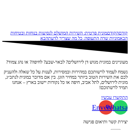
קודם
הקודם
מונית פרטית: השירות המושלם לנסיעות בנוחות ובטיחות
הבא
מוניות שדה התעופה: כל מה שצריך לדעת
הבא
מעוניינים במונית מגוש דן לירושלים? לבאר-שבע? לחיפה? או נהג צמוד?
נשמח לעמוד לרשותכם במהירות ובמסירות, לענות על כל שאלה ולהעניק
לכם את השירות הטוב ביותר במחיר הוגן. בין אם מדובר במונית לנתב״ג,
מונית לירושלים, לתל אביב, חיפה או כל נקודות יישוב בארץ – אנחנו
תמיד לרשתוכם!
התקשרו עכשיו
Envelope
Whatsa
יצירת קשר ותיאום פגישה