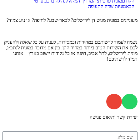
הקודם
מונית פרטית: המדריך המלא לנהיגה ברכב פרטי
הבא
מוניות שדה התעופה
מעוניינים במונית מגוש דן לירושלים? לבאר-שבע? לחיפה? או נהג צמוד?
נשמח לעמוד לרשותכם במהירות ובמסירות, לענות על כל שאלה ולהעניק
לכם את השירות הטוב ביותר במחיר הוגן. בין אם מדובר במונית לנתב״ג,
מונית לירושלים, לתל אביב, חיפה או כל נקודות יישוב בארץ – אנחנו
תמיד לרשתוכם!
התקשרו עכשיו
יצירת קשר ותיאום פגישה