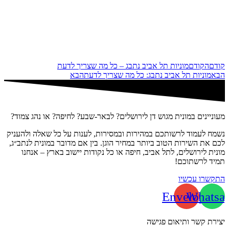
קודם
הקודם
מוניות תל אביב נתבג – כל מה שצריך לדעת
הבא
מוניות תל אביב נתבג: כל מה שצריך לדעת
הבא
מעוניינים במונית מגוש דן לירושלים? לבאר-שבע? לחיפה? או נהג צמוד?
נשמח לעמוד לרשותכם במהירות ובמסירות, לענות על כל שאלה ולהעניק
לכם את השירות הטוב ביותר במחיר הוגן. בין אם מדובר במונית לנתב״ג,
מונית לירושלים, לתל אביב, חיפה או כל נקודות יישוב בארץ – אנחנו
תמיד לרשתוכם!
התקשרו עכשיו
Envelope
Whatsa
יצירת קשר ותיאום פגישה