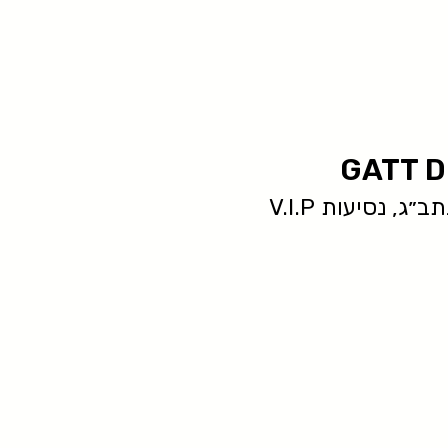
GATT D
ג, נסיעות V.I.P