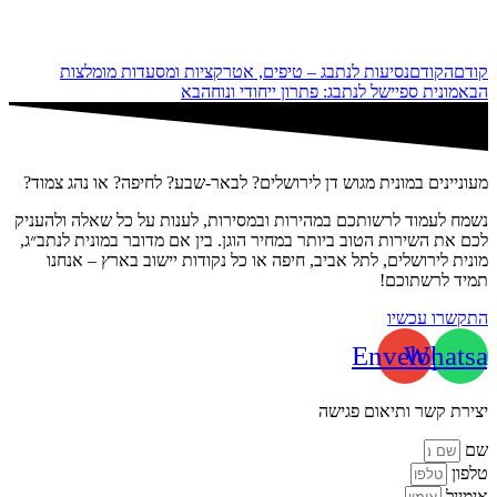
קודם
הקודם
נסיעות לנתבג – טיפים, אטרקציות ומסעדות מומלצות
הבא
מונית ספיישל לנתבג: פתרון ייחודי ונוח
הבא
מעוניינים במונית מגוש דן לירושלים? לבאר-שבע? לחיפה? או נהג צמוד?
נשמח לעמוד לרשותכם במהירות ובמסירות, לענות על כל שאלה ולהעניק
לכם את השירות הטוב ביותר במחיר הוגן. בין אם מדובר במונית לנתב״ג,
מונית לירושלים, לתל אביב, חיפה או כל נקודות יישוב בארץ – אנחנו
תמיד לרשתוכם!
התקשרו עכשיו
Envelope
Whatsa
יצירת קשר ותיאום פגישה
שם
טלפון
אימייל